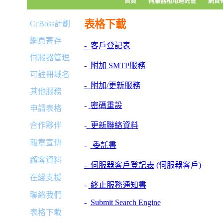
首頁
伺服器租用連託管
網頁
表格下載
CcBoss計劃
網頁寄存
-
客戶登記表
伺服器管理
-
附加
SMTP
服務
可註冊域名
-
附加
/
更新服務
其他服務
-
密碼重設
申請表格
合作夥伴
-
更新聯絡資料
報章宣傳
-
委託書
顧客資料
-
伺服器客戶登記表
(
伺服器客戶
)
在綫支援
-
終止服務通知書
聯絡我們
-
Submit Search Engine
表格下載